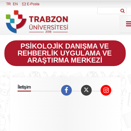
Menüyü Kapat
TR
EN
E-Posta
PSIKOLOJIK DANIŞMA VE
REHBERLIK UYGULAMA VE
ARAŞTIRMA MERKEZI
İletişim