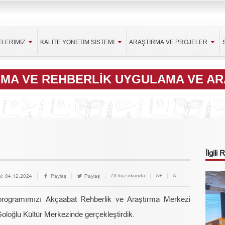
TLERİMİZ
KALİTE YÖNETİM SİSTEMİ
ARAŞTIRMA VE PROJELER
ŞMA VE REHBERLIK UYGULAMA VE A
İlgili
73 kez okundu
A+
A-
i:
04.12.2024
Paylaş
Paylaş
programımızı Akçaabat Rehberlik ve Araştırma Merkezi
Goloğlu Kültür Merkezinde gerçekleştirdik.