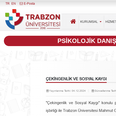
Menüyü Kapat
TR
EN
E-Posta
KURUMSAL
HİZME
PSIKOLOJIK DANI
ÇEKİNGENLİK VE SOSYAL KAYGI
Yayınlanma Tarihi:
04.12.2024
Güncellenme Tarih
"Çekingenlik ve Sosyal Kaygı" konulu 
işbirliği ile Trabzon Üniversitesi Mahmut 