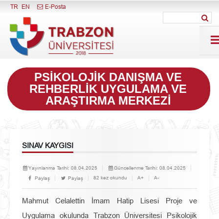
Menüyü Kapat
TR
EN
E-Posta
PSIKOLOJIK DANIŞMA VE
REHBERLIK UYGULAMA VE
ARAŞTIRMA MERKEZI
SINAV KAYGISI
Yayınlanma Tarihi:
08.04.2025
Güncellenme Tarihi:
08.04.2025
82 kez okundu
A+
A-
Paylaş
Paylaş
Mahmut Celalettin İmam Hatip Lisesi Proje ve
Uygulama okulunda Trabzon Üniversitesi Psikolojik