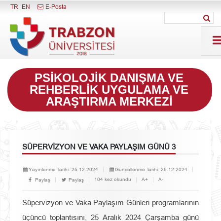
Menüyü Kapat
TR
EN
E-Posta
PSIKOLOJIK DANIŞMA VE
REHBERLIK UYGULAMA VE
ARAŞTIRMA MERKEZI
SÜPERVİZYON VE VAKA PAYLAŞIM GÜNÜ 3
Yayınlanma Tarihi:
25.12.2024
Güncellenme Tarihi:
25.12.2024
104 kez okundu
A+
A-
Paylaş
Paylaş
Süpervizyon ve Vaka Paylaşım Günleri programlarının
üçüncü toplantısını, 25 Aralık 2024 Çarşamba günü