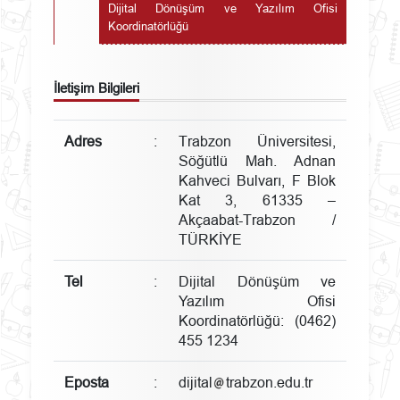
Dijital Dönüşüm ve Yazılım Ofisi
Koordinatörlüğü
İletişim Bilgileri
Adres
:
Trabzon Üniversitesi,
Söğütlü Mah. Adnan
Kahveci Bulvarı, F Blok
Kat 3, 61335 –
Akçaabat-Trabzon /
TÜRKİYE
Tel
:
Dijital Dönüşüm ve
Yazılım Ofisi
Koordinatörlüğü: (0462)
455 1234
Eposta
:
dijital
trabzon.edu.tr