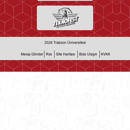
2026
Trabzon Üniversitesi
Mesaj Gönder
Rss
Site Haritası
Bize Ulaşın
KVKK