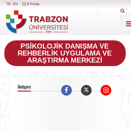
Menüyü Kapat
TR
EN
E-Posta
PSIKOLOJIK DANIŞMA VE
REHBERLIK UYGULAMA VE
ARAŞTIRMA MERKEZI
İletişim