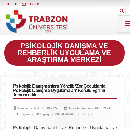
Menüyü Kapat
TR
EN
E-Posta
PSIKOLOJIK DANIŞMA VE
REHBERLIK UYGULAMA VE
ARAŞTIRMA MERKEZI
Psikolojik Danışmanlara Yönelik 'Zor Çocuklarda
Psikolojik Danışma Uygulamaları' Konulu Eğitimi
Tamamladık
Yayınlanma Tarihi:
10.10.2024
Güncellenme Tarihi:
10.10.2024
88 kez okundu
A+
A-
Paylaş
Paylaş
Psikolojik Danışmanlık ve Rehberlik Uygulama ve