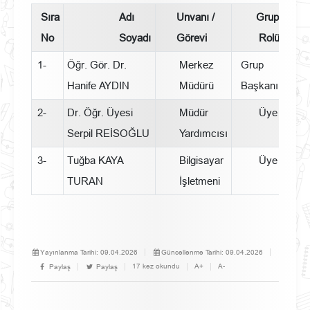
Sıra
Adı
Unvanı /
Gruptaki
No
Soyadı
Görevi
Rolü
1-
Öğr. Gör. Dr.
Merkez
Grup
Hanife AYDIN
Müdürü
Başkanı
2-
Dr. Öğr. Üyesi
Müdür
Üye
Serpil REİSOĞLU
Yardımcısı
3-
Tuğba KAYA
Bilgisayar
Üye
TURAN
İşletmeni
Yayınlanma Tarihi:
09.04.2026
Güncellenme Tarihi:
09.04.2026
17 kez okundu
A+
A-
Paylaş
Paylaş