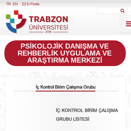
Menüyü Kapat
TR
EN
E-Posta
PSIKOLOJIK DANIŞMA VE
REHBERLIK UYGULAMA VE
ARAŞTIRMA MERKEZI
İç Kontrol Birim Çalışma Grubu
İÇ KONTROL BİRİM ÇALIŞMA
GRUBU LİSTESİ