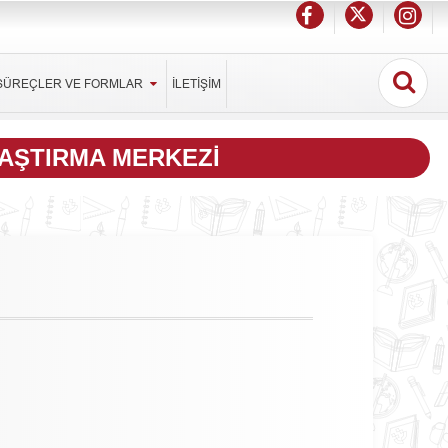
SÜREÇLER VE FORMLAR
İLETİŞİM
RAŞTIRMA MERKEZI