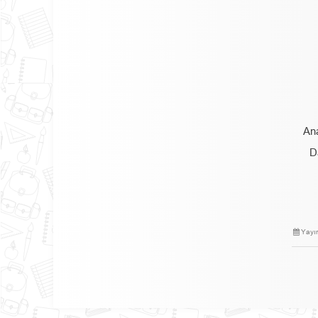
Ana
D
Yayı