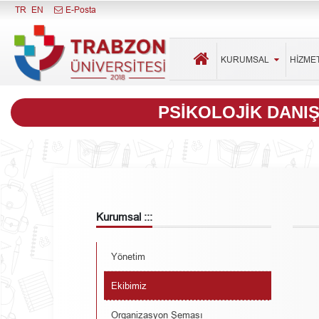
Menüyü Kapat
TR
EN
E-Posta
KURUMSAL
HİZME
PSIKOLOJIK DANI
Kurumsal :::
Yönetim
Ekibimiz
Organizasyon Şeması