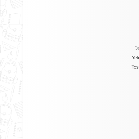
Da
Yet
Tes