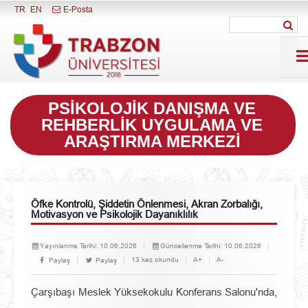
Menüyü Kapat
TR
EN
E-Posta
PSIKOLOJIK DANIŞMA VE
REHBERLIK UYGULAMA VE
ARAŞTIRMA MERKEZI
Öfke Kontrolü, Şiddetin Önlenmesi, Akran Zorbalığı,
Motivasyon ve Psikolojik Dayanıklılık
Yayınlanma Tarihi:
10.06.2026
Güncellenme Tarihi:
10.06.2026
13 kez okundu
A+
A-
Paylaş
Paylaş
Çarşıbaşı Meslek Yüksekokulu Konferans Salonu'nda,