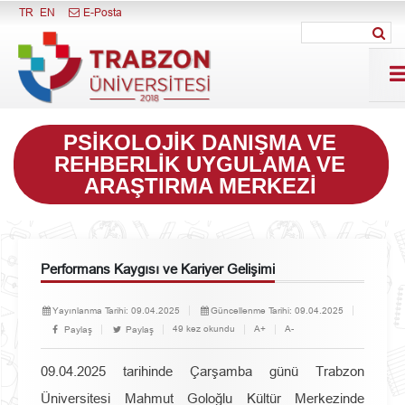
Menüyü Kapat
TR
EN
E-Posta
PSIKOLOJIK DANIŞMA VE
REHBERLIK UYGULAMA VE
ARAŞTIRMA MERKEZI
Performans Kaygısı ve Kariyer Gelişimi
Yayınlanma Tarihi:
09.04.2025
Güncellenme Tarihi:
09.04.2025
49 kez okundu
A+
A-
Paylaş
Paylaş
09.04.2025 tarihinde Çarşamba günü Trabzon
Üniversitesi Mahmut Goloğlu Kültür Merkezinde