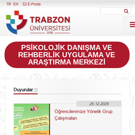
Menüyü Kapat
TR
EN
E-Posta
PSIKOLOJIK DANIŞMA VE
REHBERLIK UYGULAMA VE
ARAŞTIRMA MERKEZI
Duyurular :::
25.12.2025
Öğrencilerimize Yönelik Grup
Çalışmaları